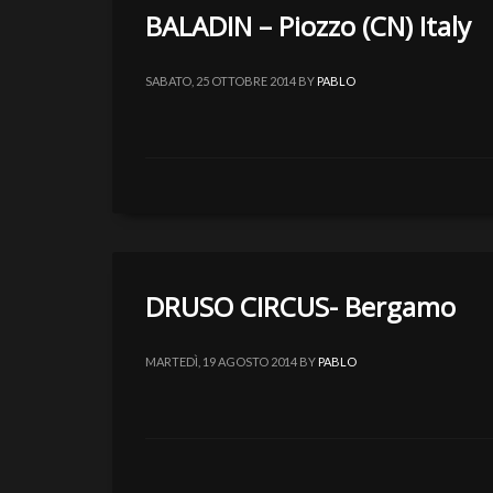
BALADIN – Piozzo (CN) Italy
SABATO, 25 OTTOBRE 2014
BY
PABLO
DRUSO CIRCUS- Bergamo
MARTEDÌ, 19 AGOSTO 2014
BY
PABLO