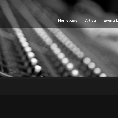
Homepage
Artisti
Eventi 