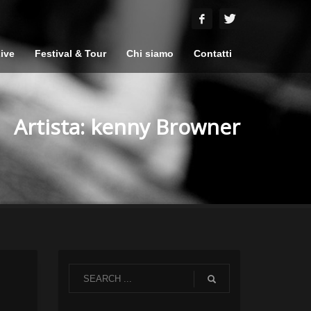
Live
Festival & Tour
Chi siamo
Contatti
Artista: kenny Browner